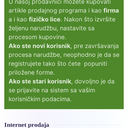
U našoj prodavnici možete kupovati
artikle prodajnog programa i kao
firma
a i kao
fizičko lice
. Nakon što izvršite
željenu narudžbu, nastavite sa
procesom kupovine.
Ako ste novi korisnik
, pre završavanja
procesa narudžbe, neophodno je da se
registrujete tako što ćete popuniti
priložene forme.
Ako ste stari korisnik
, dovoljno je da
se prijavite na sistem sa vašim
korisničkim podacima.
Internet prodaja