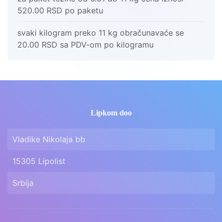
520.00 RSD po paketu
svaki kilogram preko 11 kg obračunavaće se
20.00 RSD sa PDV-om po kilogramu
Lipkom doo
Vladike Nikolaja bb
15305 Lipolist
Srbija